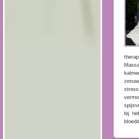
thera
Massa
kalm
zenuws
stres
vermo
spijsv
bij h
bloedd