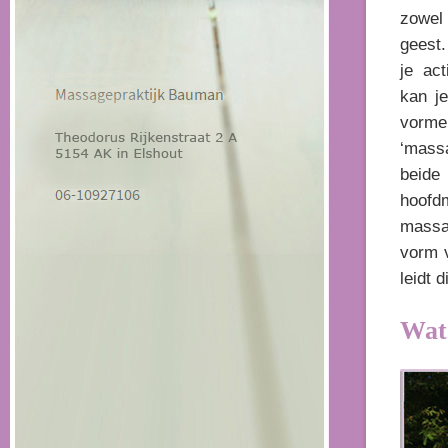
zowel
geest
je ac
kan je
vorme
‘mass
beide
hoofd
massa
vorm v
leidt 
Wat