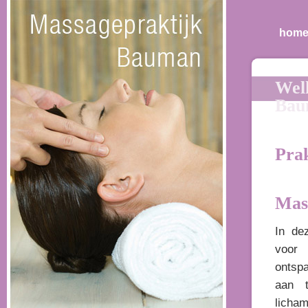
hom
Wel
Bau
Prak
Mass
In dez
voor
ontsp
aan 
licha