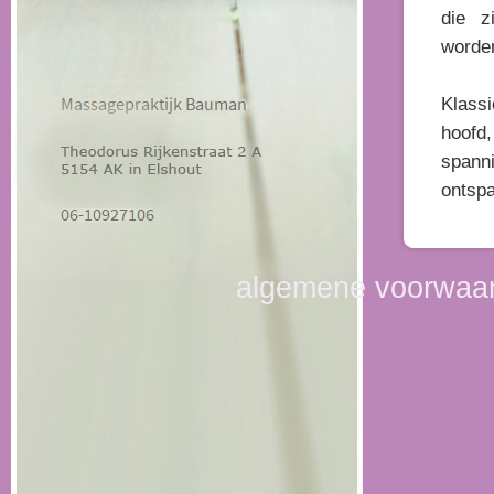
die z
worde
Klass
hoofd
spann
ontspa
algemene voorwaa