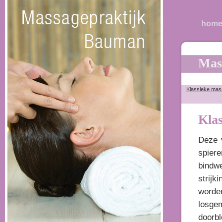
hom
Mas
Klassieke ma
Kla
Deze 
spiere
bindw
strij
worde
losge
doorb